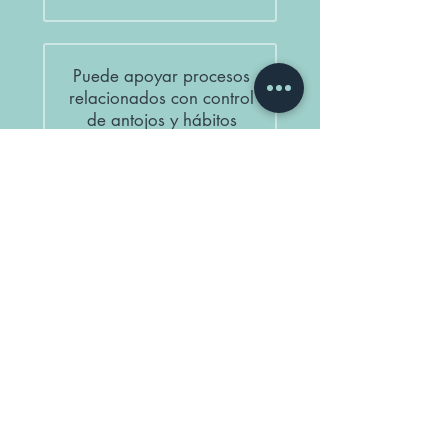
Puede apoyar procesos
relacionados con control
de antojos y hábitos
alimentarios.
Puede favorecer la
sensación general de
bienestar y equilibrio.
Disponible mediante cita