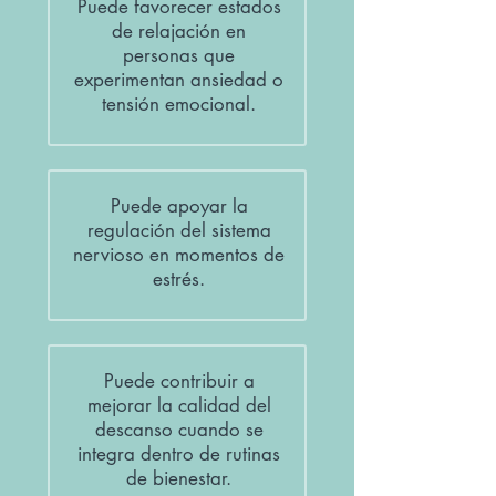
Puede favorecer estados
de relajación en
personas que
experimentan ansiedad o
tensión emocional.
Puede apoyar la
regulación del sistema
nervioso en momentos de
estrés.
Puede contribuir a
mejorar la calidad del
descanso cuando se
integra dentro de rutinas
de bienestar.