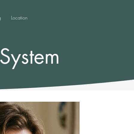
g
Location
 System