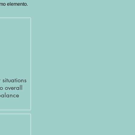
como elemento.
 situations
to overall
balance