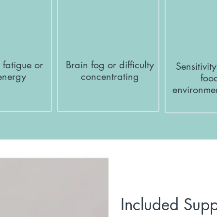
t fatigue or
Brain fog or difficulty
Sensitivit
energy
concentrating
foo
environmen
Included Sup