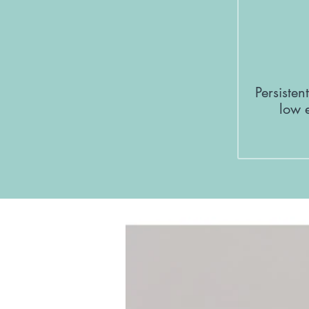
Persisten
low 