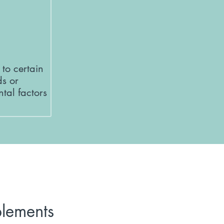
y to certain
ds or
tal factors
plements