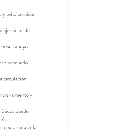
a y evita comidas 
 ejercicios de 
y busca apoyo 
anso adecuado 
a circulación 
uncionamiento y 
ióticos puede 
rés.
ia para reducir la 