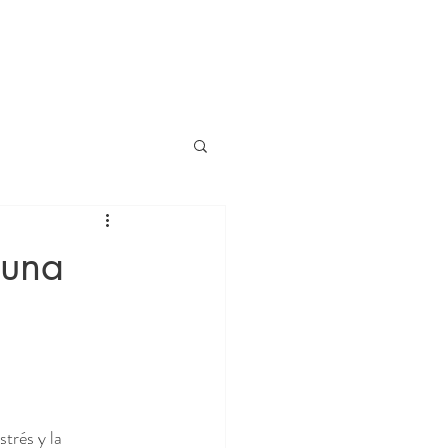
Location
 una
trés y la 