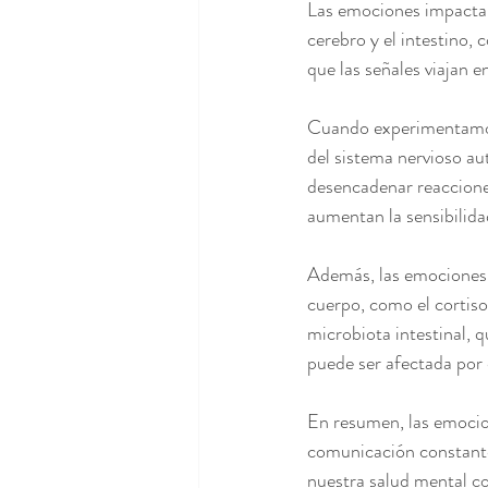
Las emociones impactan 
cerebro y el intestino, 
que las señales viajan e
Cuando experimentamos 
del sistema nervioso au
desencadenar reacciones 
aumentan la sensibilidad
Además, las emociones n
cuerpo, como el cortisol
microbiota intestinal, 
puede ser afectada por e
En resumen, las emocio
comunicación constante 
nuestra salud mental co