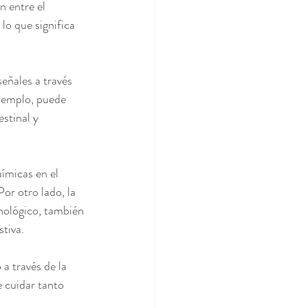
 entre el 
lo que significa 
eñales a través 
ejemplo, puede 
stinal y 
ímicas en el 
or otro lado, la 
nológico, también 
stiva.
 través de la 
 cuidar tanto 