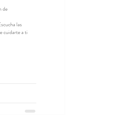
n de 
Escucha las 
 cuidarte a ti 