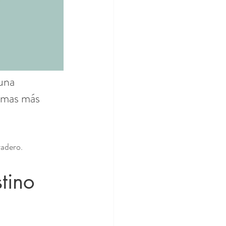
una 
emas más 
radero.
tino