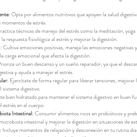
ente
: Opta por alimentos nutritivos que apoyen la salud digestiv
n momentos de estrés.
Practica técnicas de manejo del estrés como la meditación, yoga o
la respuesta fisiológica al estrés y mejorar la digestión.
l
: Cultiva emociones positivas, maneja las emociones negativas 
la carga emocional que afecta la digestión.
Prioriza un buen descanso y un sueño reparador, ya que el desc
gestiva y ayuda a manejar el estrés.
ular
: Ejercítate de forma regular para liberar tensiones, mejorar l
l sistema digestivo.
te bien hidratado para mantener el sistema digestivo en buen f
l estrés en el cuerpo.
iota Intestinal
: Consumir alimentos ricos en probióticos y preb
 microbiota intestinal y mejorar la digestión en situaciones de est
: Incluye momentos de relajación y desconexión en tu rutina diar