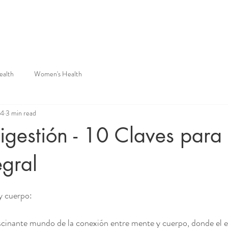
aluations
Integrative Therapies
Protocols
Shop
Blog
ealth
Women's Health
24
3 min read
Digestión - 10 Claves para
egral
y cuerpo:
cinante mundo de la conexión entre mente y cuerpo, donde el es