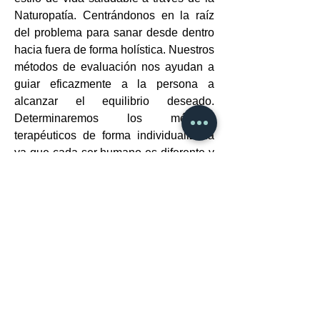
Naturopatía. Centrándonos en la raíz
del problema para sanar desde dentro
hacia fuera de forma holística. Nuestros
métodos de evaluación nos ayudan a
guiar eficazmente a la persona a
alcanzar el equilibrio deseado.
Determinaremos los métodos
terapéuticos de forma individualizada
ya que cada ser humano es diferente y
merece ser tratado como un ser
humano único.
El concepto de Biotruth nació con el
propósito de regenerar la salud.
Restaurarlo de forma natural, siendo la
alimentación la mejor forma de hacerlo.
Por eso utilizamos la semilla como
elemento.